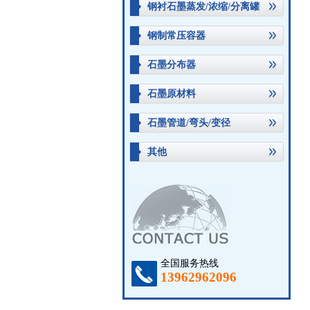
钢衬石墨蒸发/浓缩/分离罐
钢制常压容器
石墨分布器
石墨原材料
石墨管道/弯头/变径
其他
全国服务热线
13962962096